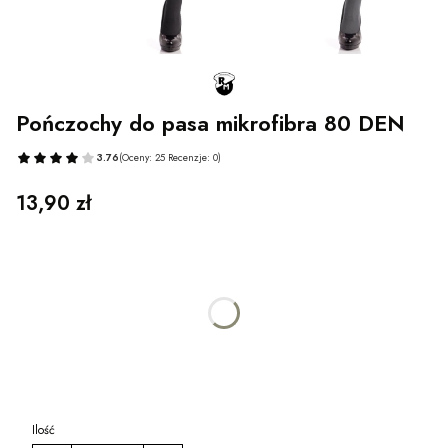
Pończochy do pasa mikrofibra 80 DEN
3.76
(Oceny: 25 Recenzje: 0)
Przejdź do sekcji Opinie
Cena
13,90 zł
Wybierz wariant produktu:
Poszczególne warianty mogą różnić się ceną
*
Rozmiar
Wybierz
Ilość