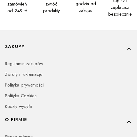
kupisz i
godzin od
zamówień
zwróć
zapłacisz
zakupu
od 249 zł
produkty
bezpiecznie
Linki w stopce
ZAKUPY
Regulamin zakupów
Zwroty i reklamacje
Polityka prywatności
Polityka Cookies
Koszty wysyłki
O FIRMIE
Strona główna