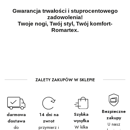
Gwarancja trwałości i stuprocentowego
zadowolenia!
Twoje nogi, Twój styl, Twój komfort-
Romartex.
ZALETY ZAKUPÓW W SKLEPIE
Bezpieczne
Szybka
darmowa
14 dni na
zakupy
wysyłka
dostawa
zwrot
U nasz
W kilka
do
przymierz i