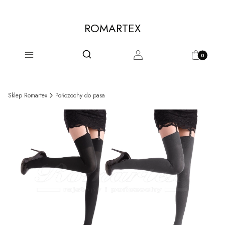
ROMARTEX
Produkty w 
Otwórz wyszukiwarkę
Szukaj
Menu
Zaloguj się
Koszyk
Sklep Romartex
Pończochy do pasa