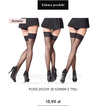
Zobacz produkt
Bestseller
POŃCZOCHY ZE SZWEM Z TYŁU
Cena
15,90 zł