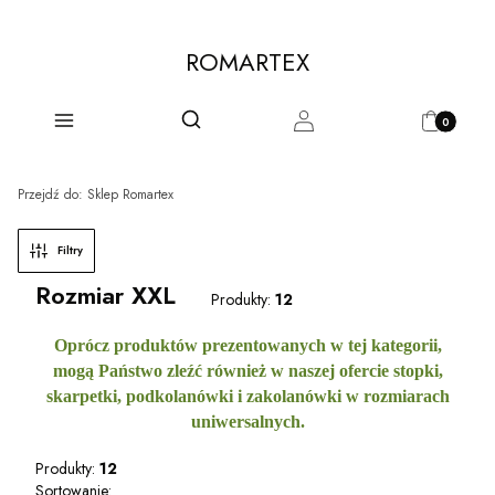
ROMARTEX
Produkty w 
Otwórz wyszukiwarkę
Szukaj
Menu
Zaloguj się
Koszyk
Przejdź do:
Sklep Romartex
Filtry
Rozmiar XXL
Produkty:
12
Oprócz produktów
prezentowanych
w tej kategorii
,
mogą Państwo zleźć również w naszej ofercie stopki,
skarpetki, podkolanówki i zakolanówki w rozmiarach
uniwersalnych.
Produkty:
12
Lista produktów
Domyślne
Sortowanie: