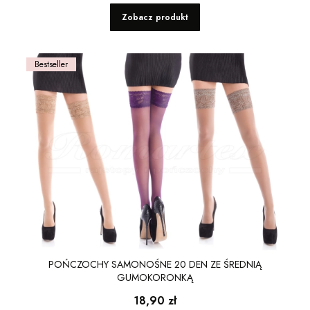
Zobacz produkt
Bestseller
POŃCZOCHY SAMONOŚNE 20 DEN ZE ŚREDNIĄ
GUMOKORONKĄ
Cena
18,90 zł