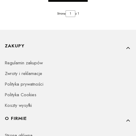
Strona
z 1
Linki w stopce
ZAKUPY
Regulamin zakupów
Zwroty i reklamacje
Polityka prywatności
Polityka Cookies
Koszty wysyłki
O FIRMIE
Strona główna