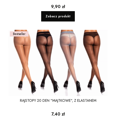
Cena
9,90 zł
Zobacz produkt
Bestseller
RAJSTOPY 20 DEN "MAJTKOWE", Z ELASTANEM
Cena
7,40 zł