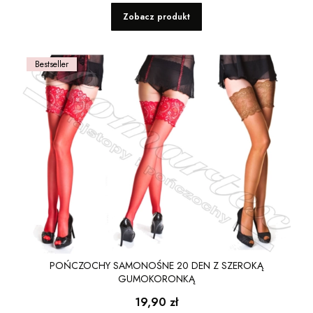
Zobacz produkt
Bestseller
POŃCZOCHY SAMONOŚNE 20 DEN Z SZEROKĄ
GUMOKORONKĄ
Cena
19,90 zł