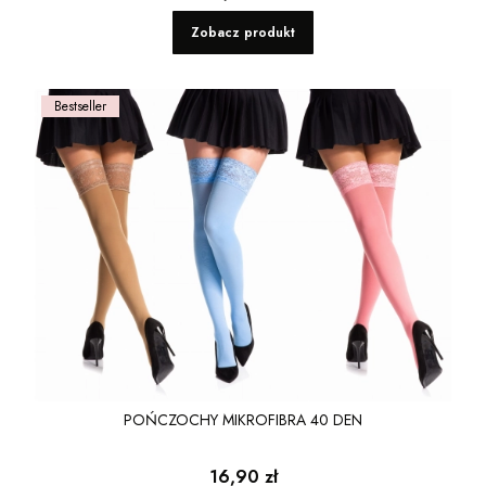
Zobacz produkt
Bestseller
POŃCZOCHY MIKROFIBRA 40 DEN
Cena
16,90 zł