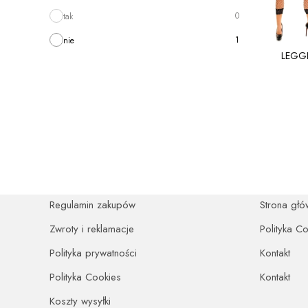
0
tak
1
nie
LEGGI
Linki w stopce
ZAKUPY
O FIRMI
Regulamin zakupów
Strona głó
Zwroty i reklamacje
Polityka C
Polityka prywatności
Kontakt
Polityka Cookies
Kontakt
Koszty wysyłki