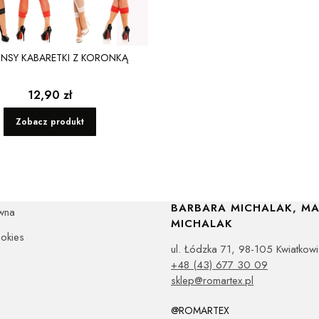
NSY KABARETKI Z KORONKĄ
Cena
12,90 zł
Zobacz produkt
E
"ROMARTEX" SPÓŁKA C
BARBARA MICHALAK, MA
wna
MICHALAK
ookies
ul. Łódzka 71, 98-105 Kwiatkow
+48 (43) 677 30 09
sklep@romartex.pl
@ROMARTEX