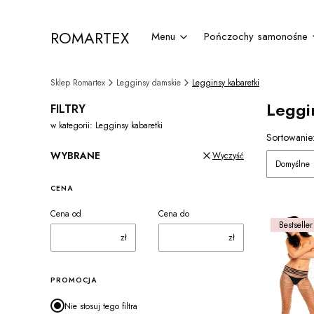
ROMARTEX
Menu
Pończochy samonośne
Sklep Romartex
Legginsy damskie
Legginsy kabaretki
Leggi
FILTRY
w kategorii: Legginsy kabaretki
Lista 
Sortowanie
WYBRANE
Wyczyść
Domyślne
CENA
Cena od
Cena do
Bestseller
zł
zł
PROMOCJA
Nie stosuj tego filtra