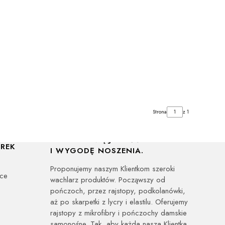
Strona
z 1
YWILNA
POŃCZOCHY DLA KOBIET,
KTÓRE CENIĄ JAKOŚĆ PRODUKTU
REK
I WYGODĘ NOSZENIA.
Proponujemy naszym Klientkom szeroki
ice
wachlarz produktów. Począwszy od
pończoch, przez rajstopy, podkolanówki,
aż po skarpetki z lycry i elastilu. Oferujemy
rajstopy z mikrofibry i pończochy damskie
samonośne. Tak, aby każda nasza Klientka